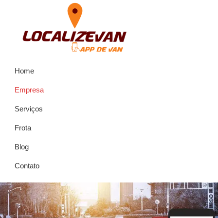
Pular
Skip
para
to
navegação
main
primária
content
Aluguel
Aluguel
de
Home
de
Van
Localizevan
Van,
Empresa
Locação
Serviços
de
Frota
Van,
Alugar
Blog
Van
Contato
Localizevan