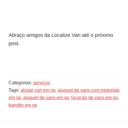
Abraço amigos da Localize Van até o próximo
post.
Categorias:
serviços
Tags:
alugar van em sp
,
aluguel de vans com motorista
em sp
,
aluguel de vans em sp
,
locação de vans em sp
,
transfer em sp
Sidebar